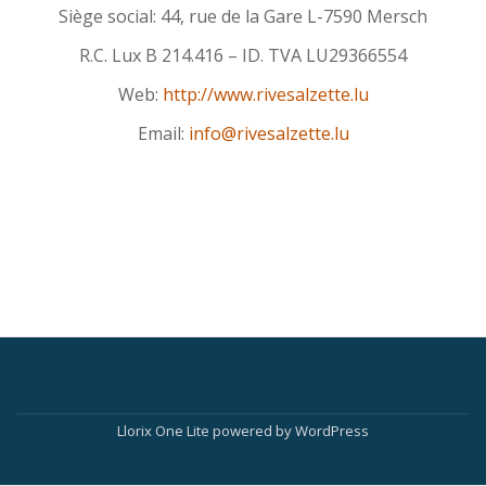
Siège social: 44, rue de la Gare L-7590 Mersch
R.C. Lux B 214.416 – ID. TVA LU29366554
Web:
http://www.rivesalzette.lu
Email:
info@rivesalzette.lu
Secondary
Menu
Llorix One Lite
powered by
WordPress